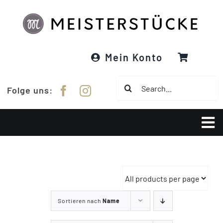
Zum
Inhalt
springen
Mein Konto
Suche
Folge uns:
nach:
Tog
Nav
Über Meisterstücke
RE:DESIGNED
Sortieren nach
Name
Garne