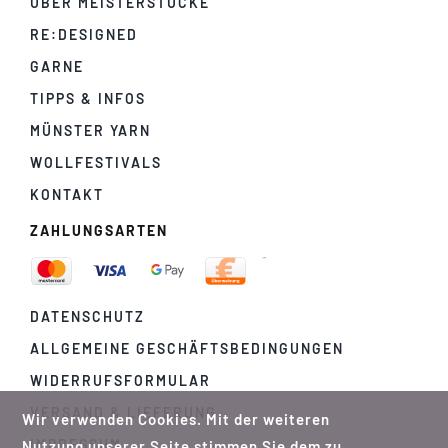
ÜBER MEISTERSTÜCKE
RE:DESIGNED
GARNE
TIPPS & INFOS
MÜNSTER YARN
WOLLFESTIVALS
KONTAKT
ZAHLUNGSARTEN
DATENSCHUTZ
ALLGEMEINE GESCHÄFTSBEDINGUNGEN
WIDERRUFSFORMULAR
VERSAND & LIEFERUNG
Wir verwenden Cookies. Mit der weiteren
IMPRESSUM
Nutzung unserer Seite stimmen Sie dem zu.