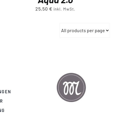
25,50
€
inkl. MwSt.
NGEN
AR
NG