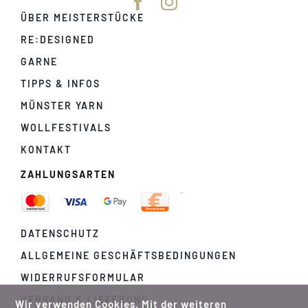
ÜBER MEISTERSTÜCKE
RE:DESIGNED
GARNE
TIPPS & INFOS
MÜNSTER YARN
WOLLFESTIVALS
KONTAKT
ZAHLUNGSARTEN
DATENSCHUTZ
ALLGEMEINE GESCHÄFTSBEDINGUNGEN
WIDERRUFSFORMULAR
VERSAND & LIEFERUNG
Wir verwenden Cookies. Mit der weiteren