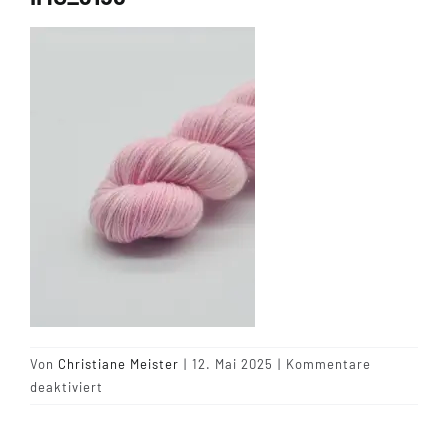
Tipps & Infos
Münster Yarn
Wollfestivals
Kontakt
Von
Christiane Meister
|
12. Mai 2025
|
Kommentare
für
deaktiviert
IMG_3156