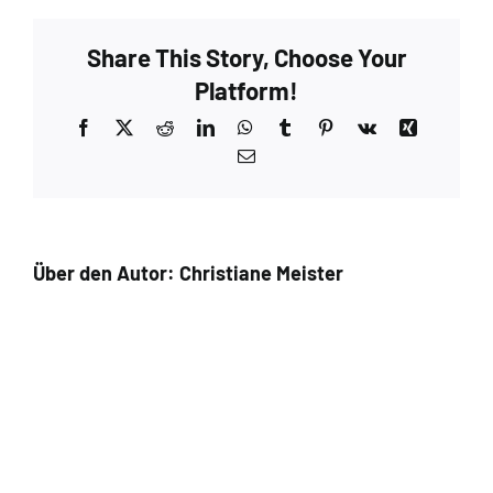
Share This Story, Choose Your
Platform!
Facebook
X
Reddit
LinkedIn
WhatsApp
Tumblr
Pinterest
Vk
Xing
E-
Mail
Über den Autor:
Christiane Meister