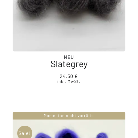
NEU
Slategrey
24,50
€
inkl. MwSt.
Momentan nicht vorrätig
Sale!