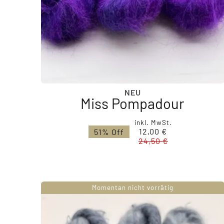
NEU
Miss Pompadour
Ursprünglicher
Aktueller
inkl. MwSt.
12,00
€
51% Off
Preis
Preis
24,50
€
war:
ist:
24,50 €
12,00 €.
Momentan nicht vorrätig