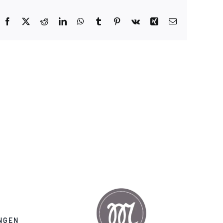
Facebook
X
Reddit
LinkedIn
WhatsApp
Tumblr
Pinterest
Vk
Xing
E-
Mail
NGEN