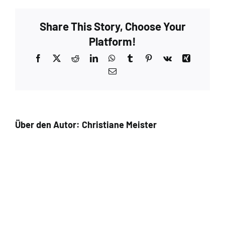
Share This Story, Choose Your
Platform!
Facebook
X
Reddit
LinkedIn
WhatsApp
Tumblr
Pinterest
Vk
Xing
E-
Mail
Über den Autor:
Christiane Meister