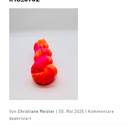
Tipps & Infos
Münster Yarn
Wollfestivals
Kontakt
Von
Christiane Meister
|
30. Mai 2025
|
Kommentare
für
deaktiviert
IMG_3732