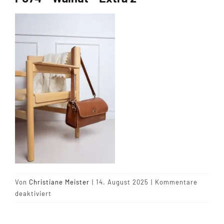
Tipps & Infos
Münster Yarn
Wollfestivals
Kontakt
Von
Christiane Meister
|
14. August 2025
|
Kommentare
für
deaktiviert
P074
–