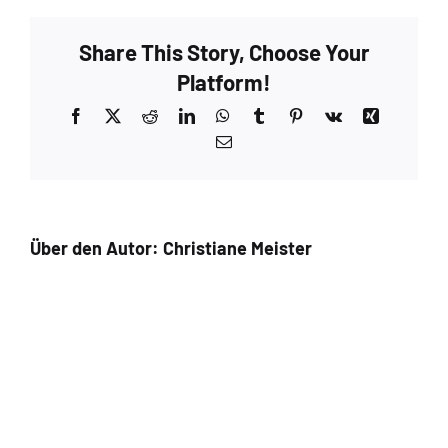
Walnut
–
Share This Story, Choose Your
Extra
2
Platform!
Facebook
X
Reddit
LinkedIn
WhatsApp
Tumblr
Pinterest
Vk
Xing
E-
Mail
Über den Autor:
Christiane Meister