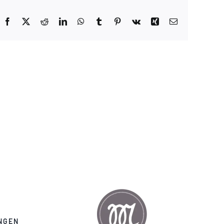
Facebook
X
Reddit
LinkedIn
WhatsApp
Tumblr
Pinterest
Vk
Xing
E-
Mail
NGEN