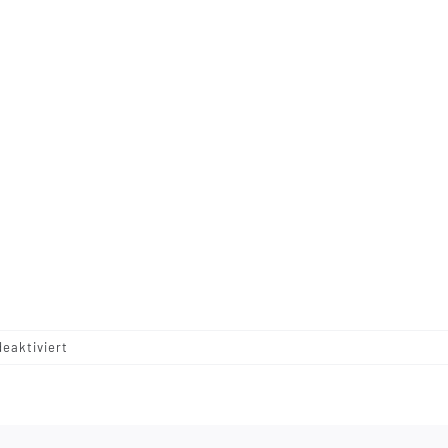
für
eaktiviert
IMG_5296