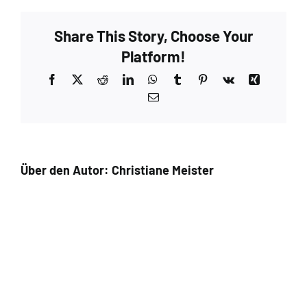
Share This Story, Choose Your
Platform!
Facebook
X
Reddit
LinkedIn
WhatsApp
Tumblr
Pinterest
Vk
Xing
E-
Mail
Über den Autor:
Christiane Meister