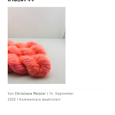
Tipps & Infos
Münster Yarn
Wollfestivals
Kontakt
Von
Christiane Meister
|
14. September
für
2025
|
Kommentare deaktiviert
IMG_5744