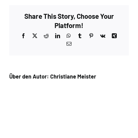
Share This Story, Choose Your
Platform!
Facebook
X
Reddit
LinkedIn
WhatsApp
Tumblr
Pinterest
Vk
Xing
E-
Mail
Über den Autor:
Christiane Meister