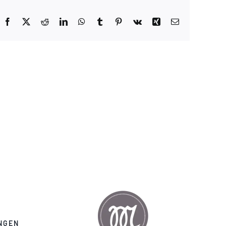
Facebook
X
Reddit
LinkedIn
WhatsApp
Tumblr
Pinterest
Vk
Xing
E-
Mail
NGEN