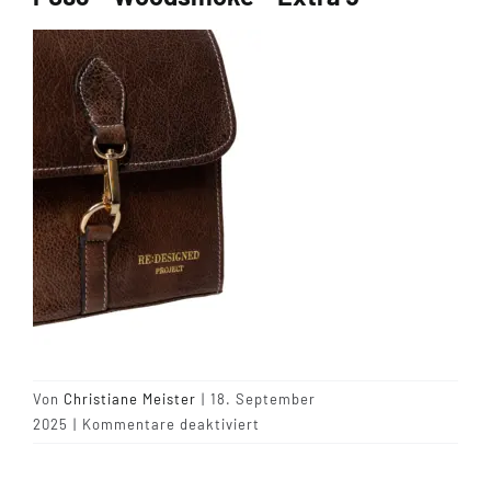
Tipps & Infos
Münster Yarn
Wollfestivals
Kontakt
Von
Christiane Meister
|
18. September
für
2025
|
Kommentare deaktiviert
P093
–