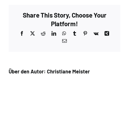
Woodsmoke
–
Share This Story, Choose Your
Extra
5
Platform!
Facebook
X
Reddit
LinkedIn
WhatsApp
Tumblr
Pinterest
Vk
Xing
E-
Mail
Über den Autor:
Christiane Meister