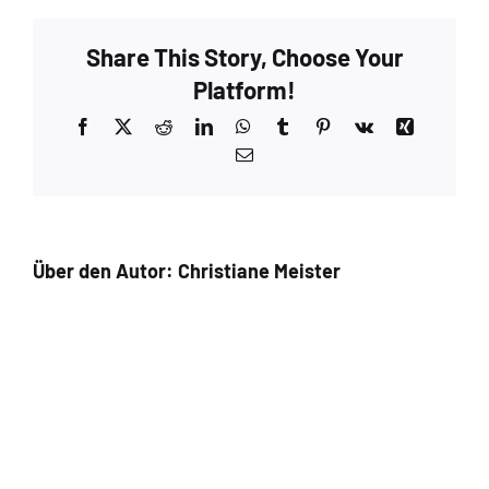
Share This Story, Choose Your
Platform!
Facebook
X
Reddit
LinkedIn
WhatsApp
Tumblr
Pinterest
Vk
Xing
E-
Mail
Über den Autor:
Christiane Meister