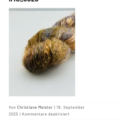
Tipps & Infos
Münster Yarn
Wollfestivals
Kontakt
Von
Christiane Meister
|
18. September
für
2025
|
Kommentare deaktiviert
IMG_5828