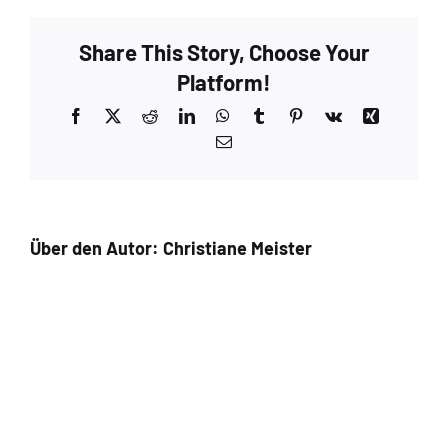
Taupe
–
Share This Story, Choose Your
Extra
3
Platform!
Facebook
X
Reddit
LinkedIn
WhatsApp
Tumblr
Pinterest
Vk
Xing
E-
Mail
Über den Autor:
Christiane Meister