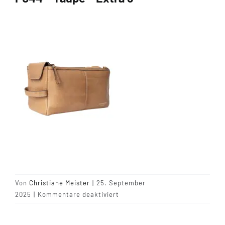
Tipps & Infos
Münster Yarn
Wollfestivals
Kontakt
Von
Christiane Meister
|
25. September
für
2025
|
Kommentare deaktiviert
P044
–