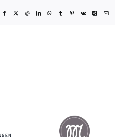
Facebook
X
Reddit
LinkedIn
WhatsApp
Tumblr
Pinterest
Vk
Xing
E-
Mail
NGEN