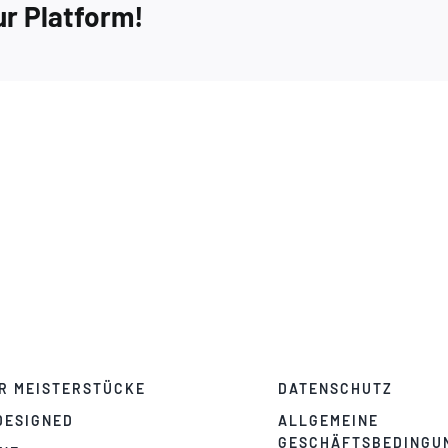
ur Platform!
Extra
6
R MEISTERSTÜCKE
DATENSCHUTZ
DESIGNED
ALLGEMEINE
GESCHÄFTSBEDINGU