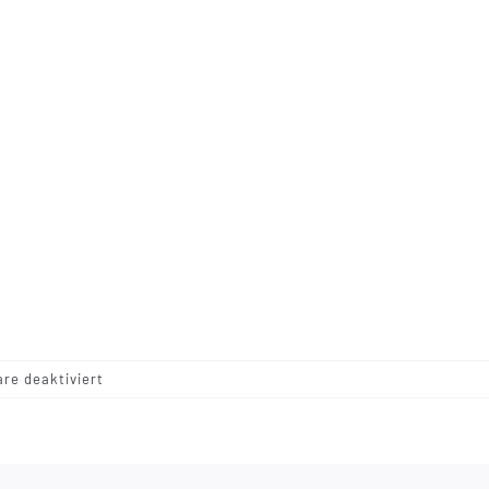
für
e deaktiviert
P094
–
Walnut
–