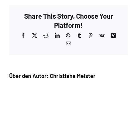
Share This Story, Choose Your
Platform!
Facebook
X
Reddit
LinkedIn
WhatsApp
Tumblr
Pinterest
Vk
Xing
E-
Mail
Über den Autor:
Christiane Meister