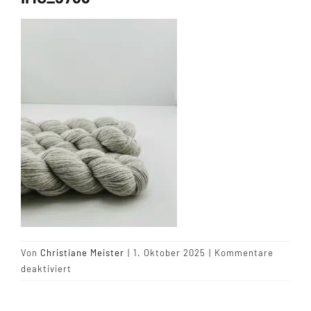
Tipps & Infos
Münster Yarn
Wollfestivals
Kontakt
Von
Christiane Meister
|
1. Oktober 2025
|
Kommentare
für
deaktiviert
IMG_5766