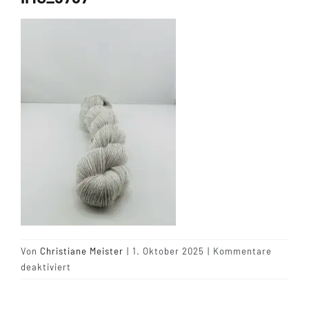
Tipps & Infos
Münster Yarn
Wollfestivals
Kontakt
Von
Christiane Meister
|
1. Oktober 2025
|
Kommentare
für
deaktiviert
IMG_5767