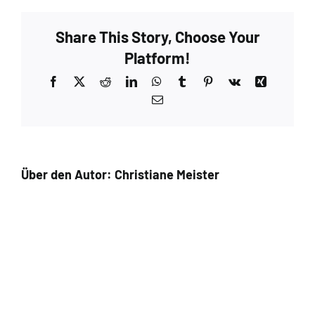
Share This Story, Choose Your
Platform!
Facebook
X
Reddit
LinkedIn
WhatsApp
Tumblr
Pinterest
Vk
Xing
E-
Mail
Über den Autor:
Christiane Meister