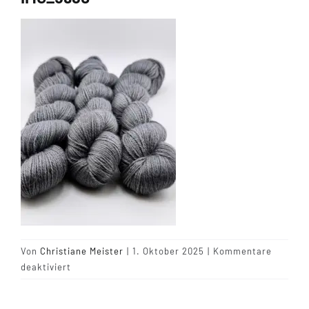
Tipps & Infos
Münster Yarn
Wollfestivals
Kontakt
Von
Christiane Meister
|
1. Oktober 2025
|
Kommentare
für
deaktiviert
IMG_5980