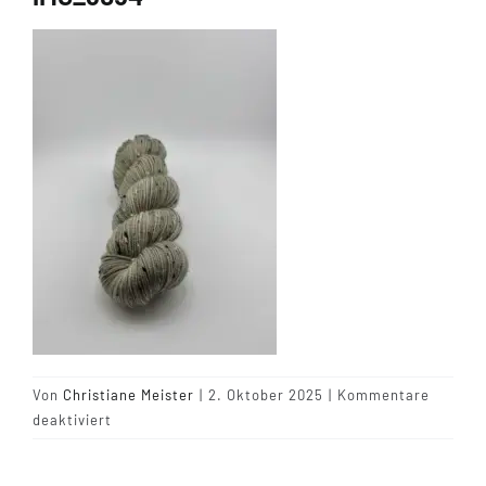
Tipps & Infos
Münster Yarn
Wollfestivals
Kontakt
Von
Christiane Meister
|
2. Oktober 2025
|
Kommentare
für
deaktiviert
IMG_6054