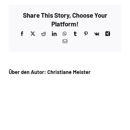
Share This Story, Choose Your
Platform!
Facebook
X
Reddit
LinkedIn
WhatsApp
Tumblr
Pinterest
Vk
Xing
E-
Mail
Über den Autor:
Christiane Meister