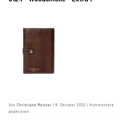
Tipps & Infos
Münster Yarn
Wollfestivals
Kontakt
Von
Christiane Meister
|
9. Oktober 2025
|
Kommentare
für
deaktiviert
6124
–