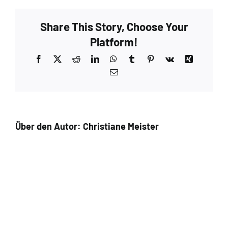
Woodsmoke
–
Share This Story, Choose Your
Extra
1
Platform!
Facebook
X
Reddit
LinkedIn
WhatsApp
Tumblr
Pinterest
Vk
Xing
E-
Mail
Über den Autor:
Christiane Meister