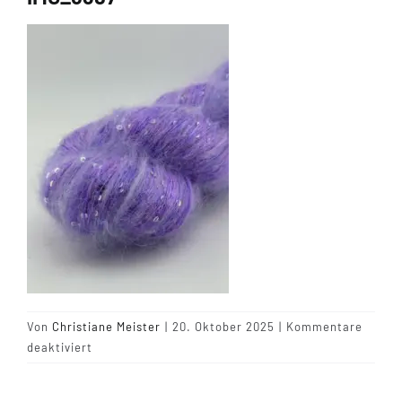
Tipps & Infos
Münster Yarn
Wollfestivals
Kontakt
Von
Christiane Meister
|
20. Oktober 2025
|
Kommentare
für
deaktiviert
IMG_6387