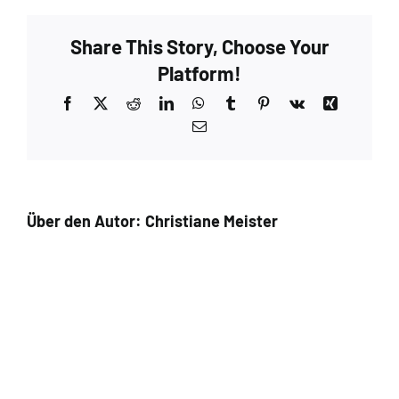
Share This Story, Choose Your
Platform!
Facebook
X
Reddit
LinkedIn
WhatsApp
Tumblr
Pinterest
Vk
Xing
E-
Mail
Über den Autor:
Christiane Meister