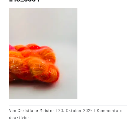
Tipps & Infos
Münster Yarn
Wollfestivals
Kontakt
Von
Christiane Meister
|
20. Oktober 2025
|
Kommentare
für
deaktiviert
IMG_6394