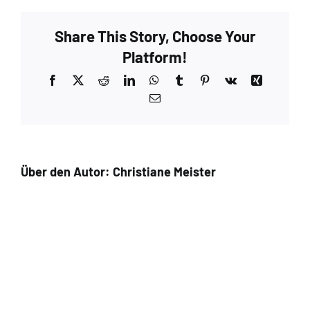
Share This Story, Choose Your
Platform!
Facebook
X
Reddit
LinkedIn
WhatsApp
Tumblr
Pinterest
Vk
Xing
E-
Mail
Über den Autor:
Christiane Meister