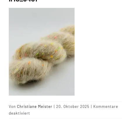
Tipps & Infos
Münster Yarn
Wollfestivals
Kontakt
Von
Christiane Meister
|
20. Oktober 2025
|
Kommentare
für
deaktiviert
IMG_6401