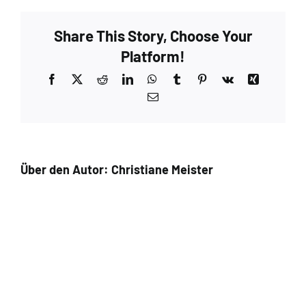
Share This Story, Choose Your
Platform!
Facebook
X
Reddit
LinkedIn
WhatsApp
Tumblr
Pinterest
Vk
Xing
E-
Mail
Über den Autor:
Christiane Meister