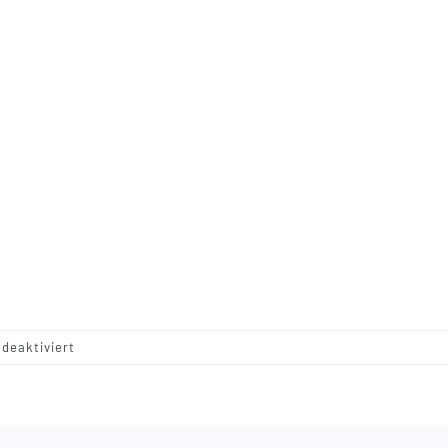
für
deaktiviert
IMG_6411