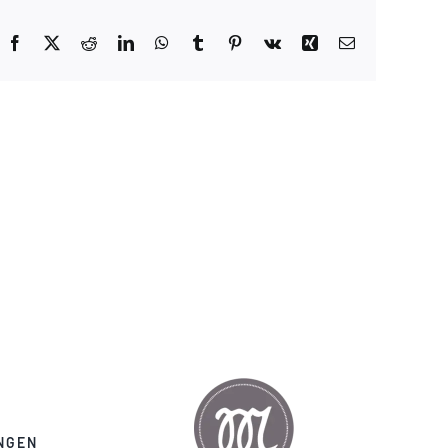
Facebook
X
Reddit
LinkedIn
WhatsApp
Tumblr
Pinterest
Vk
Xing
E-
Mail
NGEN