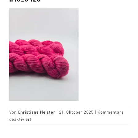
Tipps & Infos
Münster Yarn
Wollfestivals
Kontakt
Von
Christiane Meister
|
21. Oktober 2025
|
Kommentare
für
deaktiviert
IMG_6428