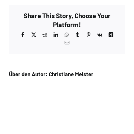
Share This Story, Choose Your
Platform!
Facebook
X
Reddit
LinkedIn
WhatsApp
Tumblr
Pinterest
Vk
Xing
E-
Mail
Über den Autor:
Christiane Meister