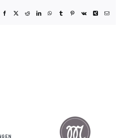
Facebook
X
Reddit
LinkedIn
WhatsApp
Tumblr
Pinterest
Vk
Xing
E-
Mail
NGEN