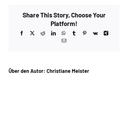
Share This Story, Choose Your
Platform!
Facebook
X
Reddit
LinkedIn
WhatsApp
Tumblr
Pinterest
Vk
Xing
E-
Mail
Über den Autor:
Christiane Meister