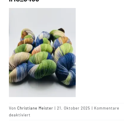
Tipps & Infos
Münster Yarn
Wollfestivals
Kontakt
Von
Christiane Meister
|
21. Oktober 2025
|
Kommentare
für
deaktiviert
IMG_6456