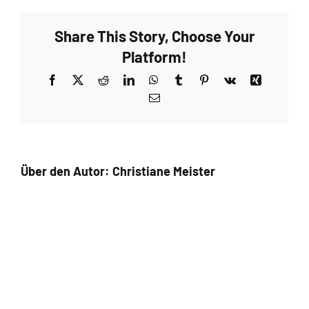
Share This Story, Choose Your
Platform!
Facebook
X
Reddit
LinkedIn
WhatsApp
Tumblr
Pinterest
Vk
Xing
E-
Mail
Über den Autor:
Christiane Meister