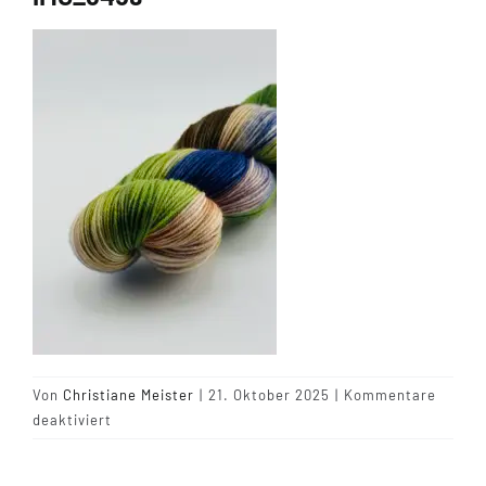
Tipps & Infos
Münster Yarn
Wollfestivals
Kontakt
Von
Christiane Meister
|
21. Oktober 2025
|
Kommentare
für
deaktiviert
IMG_6459