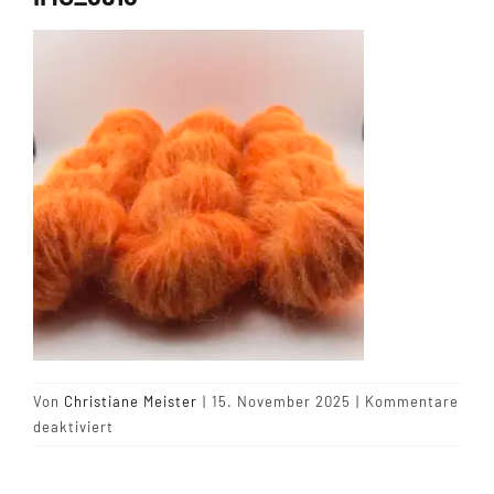
Tipps & Infos
Münster Yarn
Wollfestivals
Kontakt
Von
Christiane Meister
|
15. November 2025
|
Kommentare
für
deaktiviert
IMG_6916