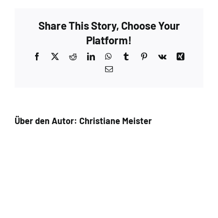
Share This Story, Choose Your
Platform!
Facebook
X
Reddit
LinkedIn
WhatsApp
Tumblr
Pinterest
Vk
Xing
E-
Mail
Über den Autor:
Christiane Meister