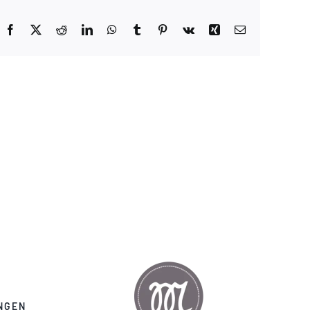
Facebook
X
Reddit
LinkedIn
WhatsApp
Tumblr
Pinterest
Vk
Xing
E-
Mail
NGEN