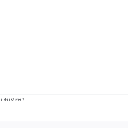
für
 deaktiviert
IMG_6925