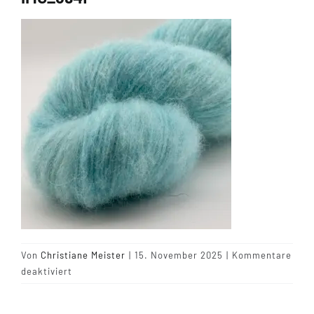
Tipps & Infos
Münster Yarn
Wollfestivals
Kontakt
Von
Christiane Meister
|
15. November 2025
|
Kommentare
für
deaktiviert
IMG_6941