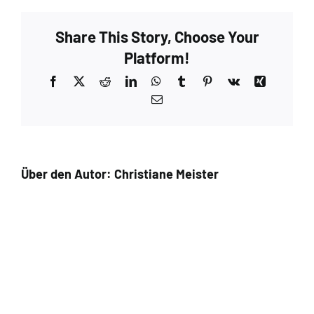
Share This Story, Choose Your
Platform!
Facebook
X
Reddit
LinkedIn
WhatsApp
Tumblr
Pinterest
Vk
Xing
E-
Mail
Über den Autor:
Christiane Meister