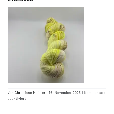
Tipps & Infos
Münster Yarn
Wollfestivals
Kontakt
Von
Christiane Meister
|
16. November 2025
|
Kommentare
für
deaktiviert
IMG_6955