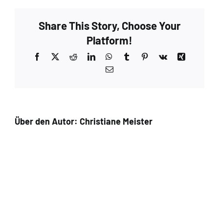
Share This Story, Choose Your
Platform!
Facebook
X
Reddit
LinkedIn
WhatsApp
Tumblr
Pinterest
Vk
Xing
E-
Mail
Über den Autor:
Christiane Meister