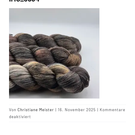
Tipps & Infos
Münster Yarn
Wollfestivals
Kontakt
Von
Christiane Meister
|
16. November 2025
|
Kommentare
für
deaktiviert
IMG_6964