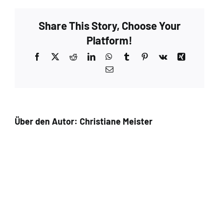
Share This Story, Choose Your
Platform!
Facebook
X
Reddit
LinkedIn
WhatsApp
Tumblr
Pinterest
Vk
Xing
E-
Mail
Über den Autor:
Christiane Meister