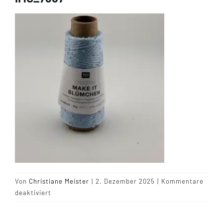
Tipps & Infos
Münster Yarn
Wollfestivals
Kontakt
Von
Christiane Meister
|
2. Dezember 2025
|
Kommentare
für
deaktiviert
IMG_7367