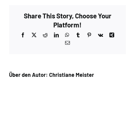
Share This Story, Choose Your
Platform!
Facebook
X
Reddit
LinkedIn
WhatsApp
Tumblr
Pinterest
Vk
Xing
E-
Mail
Über den Autor:
Christiane Meister