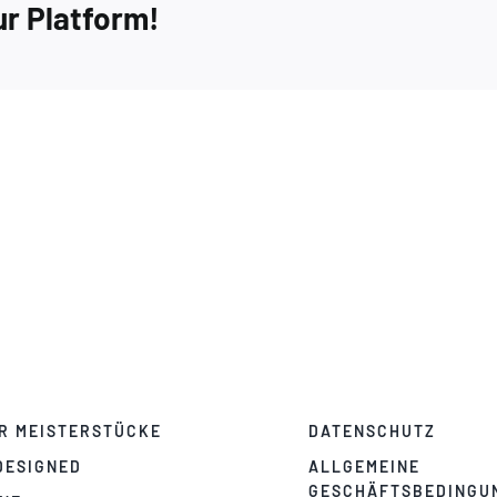
ur Platform!
–
Extra
2
R MEISTERSTÜCKE
DATENSCHUTZ
DESIGNED
ALLGEMEINE
GESCHÄFTSBEDINGU