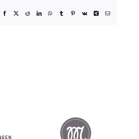
Facebook
X
Reddit
LinkedIn
WhatsApp
Tumblr
Pinterest
Vk
Xing
E-
Mail
NGEN