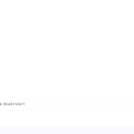
für
 deaktiviert
PJ4929
–
Burned
Tan