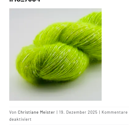
Tipps & Infos
Münster Yarn
Wollfestivals
Kontakt
Von
Christiane Meister
|
19. Dezember 2025
|
Kommentare
für
deaktiviert
IMG_7684