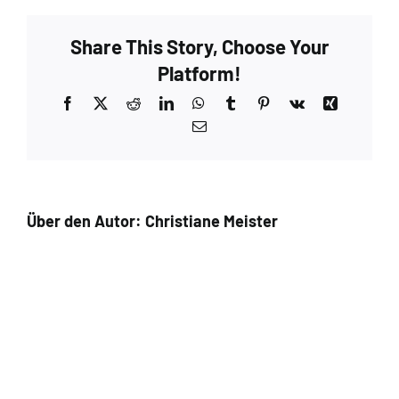
Share This Story, Choose Your
Platform!
Facebook
X
Reddit
LinkedIn
WhatsApp
Tumblr
Pinterest
Vk
Xing
E-
Mail
Über den Autor:
Christiane Meister