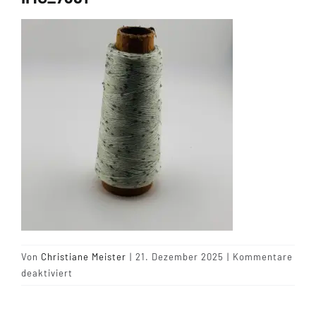
Tipps & Infos
Münster Yarn
Wollfestivals
Kontakt
Von
Christiane Meister
|
21. Dezember 2025
|
Kommentare
für
deaktiviert
IMG_7381