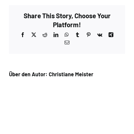
Share This Story, Choose Your
Platform!
Facebook
X
Reddit
LinkedIn
WhatsApp
Tumblr
Pinterest
Vk
Xing
E-
Mail
Über den Autor:
Christiane Meister