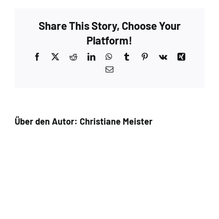
Share This Story, Choose Your
Platform!
Facebook
X
Reddit
LinkedIn
WhatsApp
Tumblr
Pinterest
Vk
Xing
E-
Mail
Über den Autor:
Christiane Meister