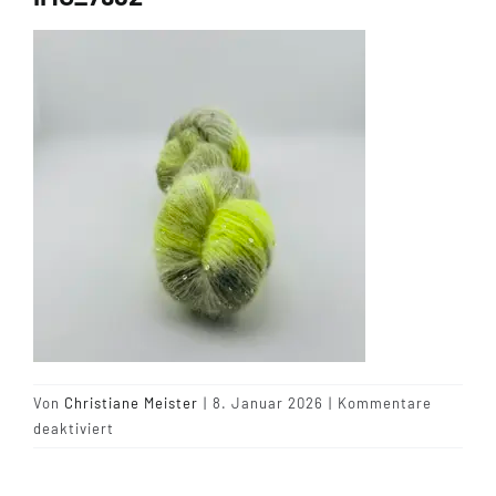
Tipps & Infos
Münster Yarn
Wollfestivals
Kontakt
Von
Christiane Meister
|
8. Januar 2026
|
Kommentare
für
deaktiviert
IMG_7982