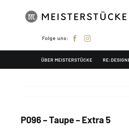
Zum
Inhalt
springen
Folge uns:
ÜBER MEISTERSTÜCKE
RE:DESIGN
P096 – Taupe – Extra 5