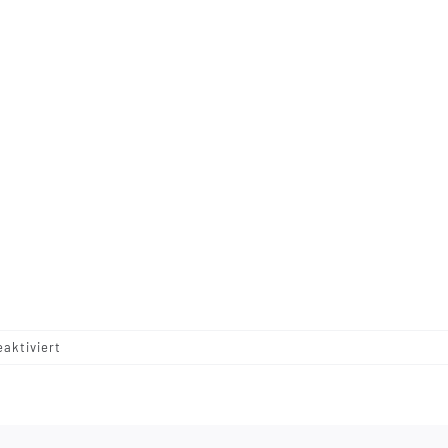
für
aktiviert
P096
–
Taupe
–