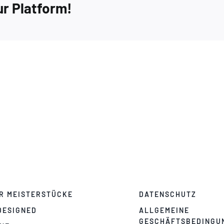
ur Platform!
Extra
5
R MEISTERSTÜCKE
DATENSCHUTZ
DESIGNED
ALLGEMEINE
GESCHÄFTSBEDINGU