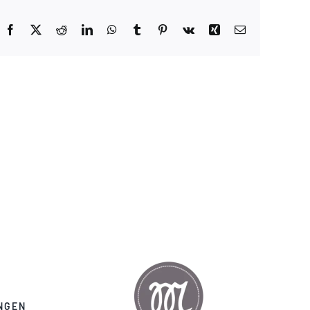
Facebook
X
Reddit
LinkedIn
WhatsApp
Tumblr
Pinterest
Vk
Xing
E-
Mail
NGEN