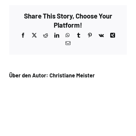
Share This Story, Choose Your
Platform!
Facebook
X
Reddit
LinkedIn
WhatsApp
Tumblr
Pinterest
Vk
Xing
E-
Mail
Über den Autor:
Christiane Meister