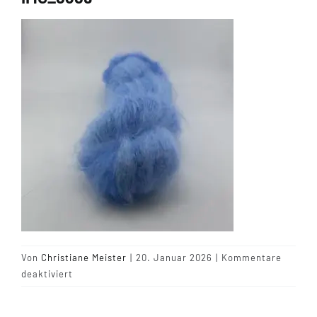
Tipps & Infos
Münster Yarn
Wollfestivals
Kontakt
Von
Christiane Meister
|
20. Januar 2026
|
Kommentare
für
deaktiviert
IMG_8389