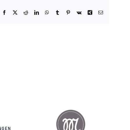
Facebook
X
Reddit
LinkedIn
WhatsApp
Tumblr
Pinterest
Vk
Xing
E-
Mail
NGEN