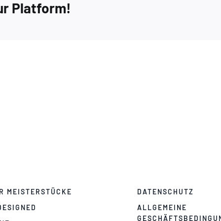
ur Platform!
Extra
4
R MEISTERSTÜCKE
DATENSCHUTZ
DESIGNED
ALLGEMEINE
GESCHÄFTSBEDINGU