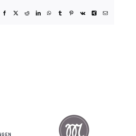
Facebook
X
Reddit
LinkedIn
WhatsApp
Tumblr
Pinterest
Vk
Xing
E-
Mail
NGEN