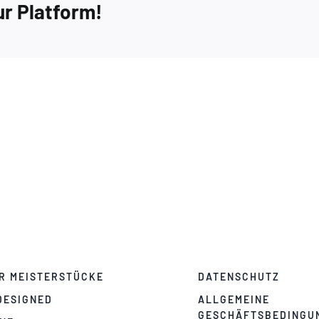
ur Platform!
–
Extra
4
R MEISTERSTÜCKE
DATENSCHUTZ
DESIGNED
ALLGEMEINE
GESCHÄFTSBEDINGU