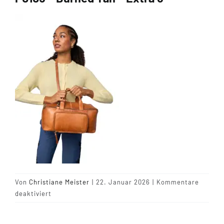
Tipps & Infos
Münster Yarn
Wollfestivals
Kontakt
Von
Christiane Meister
|
22. Januar 2026
|
Kommentare
für
deaktiviert
P0105
–