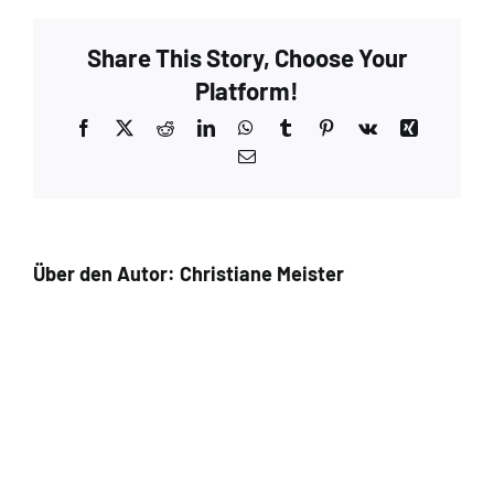
Burned
Tan
Share This Story, Choose Your
–
Extra
Platform!
6
Facebook
X
Reddit
LinkedIn
WhatsApp
Tumblr
Pinterest
Vk
Xing
E-
Mail
Über den Autor:
Christiane Meister