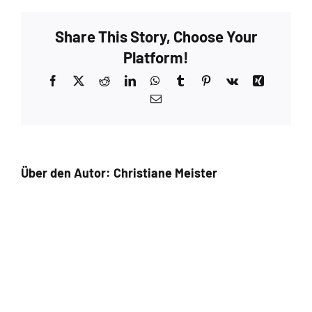
Walnut
–
Share This Story, Choose Your
Extra
9
Platform!
Facebook
X
Reddit
LinkedIn
WhatsApp
Tumblr
Pinterest
Vk
Xing
E-
Mail
Über den Autor:
Christiane Meister