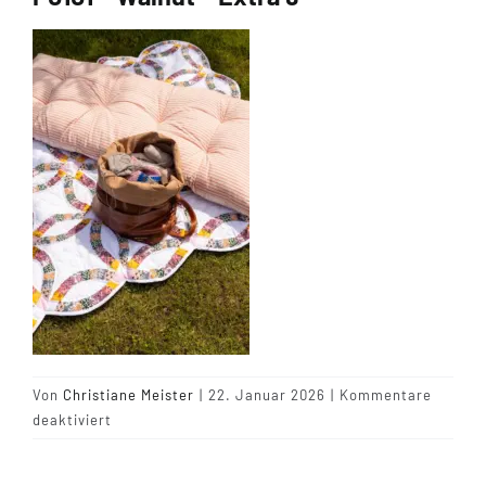
Tipps & Infos
Münster Yarn
Wollfestivals
Kontakt
Von
Christiane Meister
|
22. Januar 2026
|
Kommentare
für
deaktiviert
P0101
–