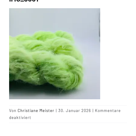
Tipps & Infos
Münster Yarn
Wollfestivals
Kontakt
Von
Christiane Meister
|
30. Januar 2026
|
Kommentare
für
deaktiviert
IMG_8831