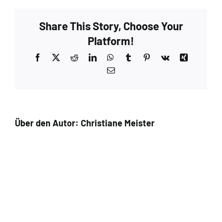
Share This Story, Choose Your
Platform!
Facebook
X
Reddit
LinkedIn
WhatsApp
Tumblr
Pinterest
Vk
Xing
E-
Mail
Über den Autor:
Christiane Meister