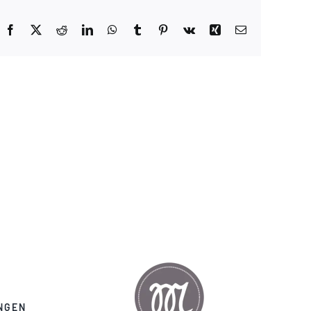
Facebook
X
Reddit
LinkedIn
WhatsApp
Tumblr
Pinterest
Vk
Xing
E-
Mail
NGEN