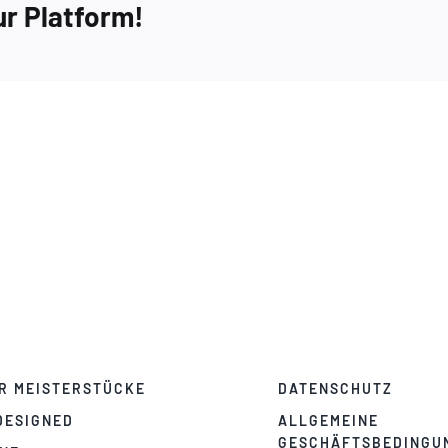
ur Platform!
Extra
5
R MEISTERSTÜCKE
DATENSCHUTZ
DESIGNED
ALLGEMEINE
GESCHÄFTSBEDINGU