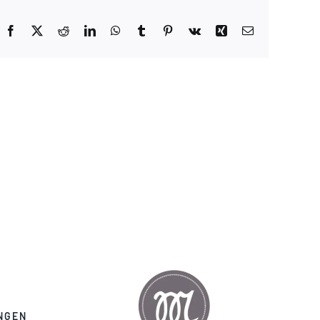
Facebook
X
Reddit
LinkedIn
WhatsApp
Tumblr
Pinterest
Vk
Xing
E-
Mail
NGEN