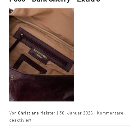
Tipps & Infos
Münster Yarn
Wollfestivals
Kontakt
Von
Christiane Meister
|
30. Januar 2026
|
Kommentare
für
deaktiviert
P096
–