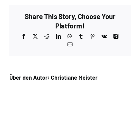
Dark
Cherry
Share This Story, Choose Your
–
Extra
Platform!
8
Facebook
X
Reddit
LinkedIn
WhatsApp
Tumblr
Pinterest
Vk
Xing
E-
Mail
Über den Autor:
Christiane Meister