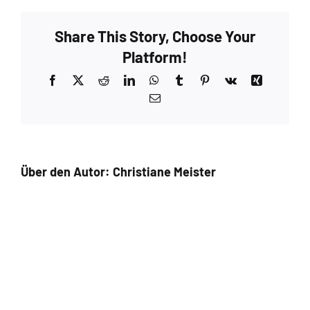
Retro
Yellow
Share This Story, Choose Your
–
Extra
Platform!
9
Facebook
X
Reddit
LinkedIn
WhatsApp
Tumblr
Pinterest
Vk
Xing
E-
Mail
Über den Autor:
Christiane Meister