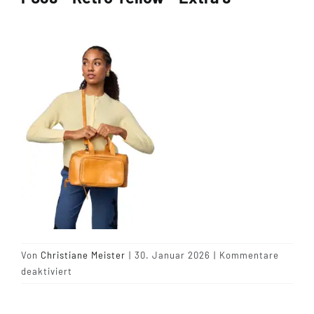
Tipps & Infos
Münster Yarn
Wollfestivals
Kontakt
Von
Christiane Meister
|
30. Januar 2026
|
Kommentare
für
deaktiviert
P039
–